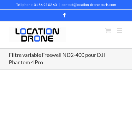
Passer
Téléphone: 01 86 95 02 60
|
contact@location-drone-paris.com
au
contenu
Facebook
Filtre variable Freewell ND2-400 pour DJI
Phantom 4 Pro