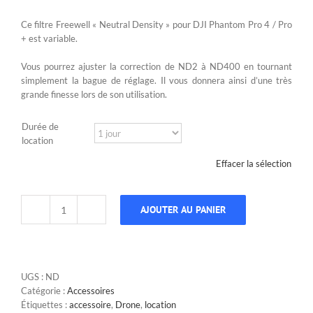
Ce filtre Freewell « Neutral Density » pour DJI Phantom Pro 4 / Pro
+ est variable.
Vous pourrez ajuster la correction de ND2 à ND400 en tournant
simplement la bague de réglage. Il vous donnera ainsi d’une très
grande finesse lors de son utilisation.
Durée de
location
Effacer la sélection
AJOUTER AU PANIER
quantité
de
Filtre
variable
Freewell
UGS :
ND
ND2-
Catégorie :
Accessoires
400
Étiquettes :
accessoire
,
Drone
,
location