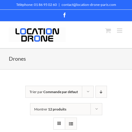
Passer
Téléphone: 01 86 95 02 60
|
contact@location-drone-paris.com
au
contenu
Facebook
Drones
Trier par
Commande par défaut
Montrer
12 produits