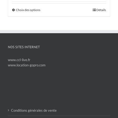
Choix des options
Détails
NOS SITES INTERNET
www.ccl-live.fr
www.location-gopro.com
Conditions générales de vente