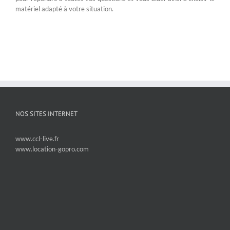
matériel adapté à votre situation.
NOS SITES INTERNET
www.ccl-live.fr
www.location-gopro.com